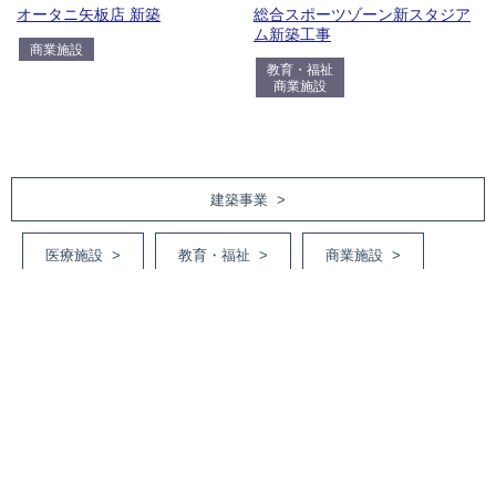
総合スポーツゾーン新スタジア
オータニ矢板店 新築
ム新築工事
商業施設
教育・福祉
商業施設
建築事業 >
医療施設 >
教育・福祉 >
商業施設 >
庁舎・オフィスビル >
集合・戸建住宅 >
工場・倉庫・その他 >
土木事業 >