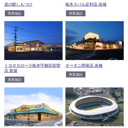
道の駅しもつけ
栃木スバル足利店 改修
商業施設
商業施設
トヨタカローラ栃木宇都宮岩曽
オータニ明保店 改修
店 新築
商業施設
商業施設