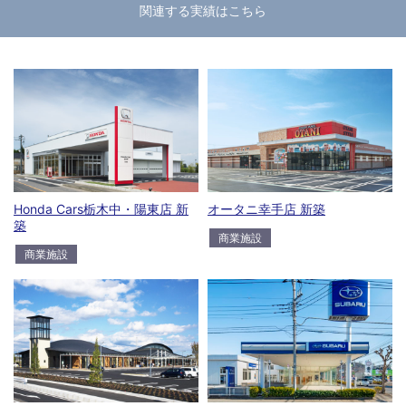
関連する実績はこちら
Honda Cars栃木中・陽東店 新
オータニ幸手店 新築
築
商業施設
商業施設