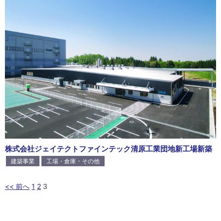
株式会社ジェイテクトファインテック清原工業団地新工場新築
建築事業
工場・倉庫・その他
<< 前へ
1
2
3