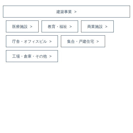
建築事業 >
医療施設 >
教育・福祉 >
商業施設 >
庁舎・オフィスビル >
集合・戸建住宅 >
工場・倉庫・その他 >
土木事業 >
道路工事 >
河川・砂防工事 >
ライフライン工事 >
施設工事 >
造成工事 >