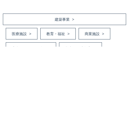
建築事業 >
医療施設 >
教育・福祉 >
商業施設 >
庁舎・オフィスビル >
集合・戸建住宅 >
工場・倉庫・その他 >
土木事業 >
道路工事 >
河川・砂防工事 >
ライフライン工事 >
施設工事 >
造成工事 >