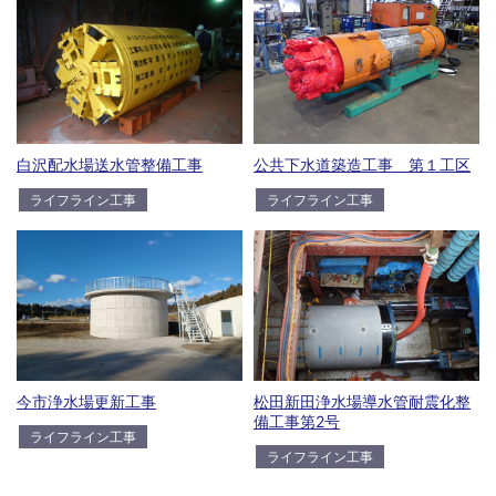
白沢配水場送水管整備工事
公共下水道築造工事 第１工区
ライフライン工事
ライフライン工事
今市浄水場更新工事
松田新田浄水場導水管耐震化整
備工事第2号
ライフライン工事
ライフライン工事