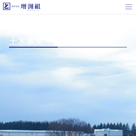
ホーム
>
施工実績
>
土木事業
> 今市浄水場更新工事
土木事業