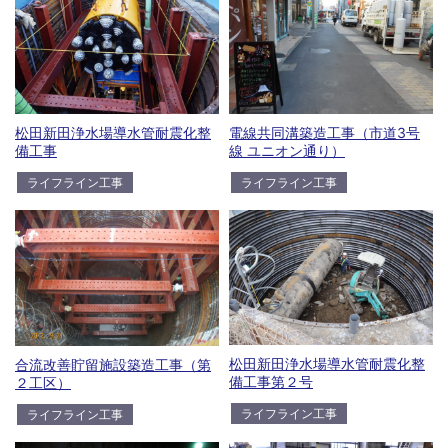
松田新田浄水場導水管耐震化整
電線共同溝築造工事（市道3号
備工事
線 ユニオン通り）
ライフライン工事
ライフライン工事
松田新田浄水場導水管耐震化整
合流改善貯留施設築造工事（第
備工事第２号
２工区）
ライフライン工事
ライフライン工事