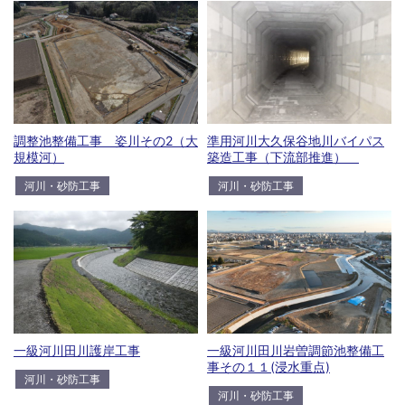
調整池整備工事 姿川その2（大
準用河川大久保谷地川バイパス
規模河）
築造工事（下流部推進）
河川・砂防工事
河川・砂防工事
一級河川田川護岸工事
一級河川田川岩曽調節池整備工
事その１１(浸水重点)
河川・砂防工事
河川・砂防工事