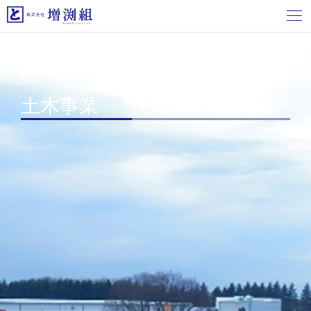
ホーム
>
施工実績
>
土木事業
> 国補基幹河川改修工事（景観
形成事業推進費）
土木事業