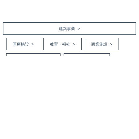
建築事業 >
医療施設 >
教育・福祉 >
商業施設 >
庁舎・オフィスビル >
集合・戸建住宅 >
工場・倉庫・その他 >
土木事業 >
道路工事 >
河川・砂防工事 >