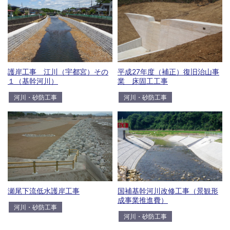
護岸工事 江川（宇都宮）その
平成27年度（補正）復旧治山事
１（基幹河川）
業 床固工工事
河川・砂防工事
河川・砂防工事
国補基幹河川改修工事（景観形
瀬尾下流低水護岸工事
成事業推進費）
河川・砂防工事
河川・砂防工事