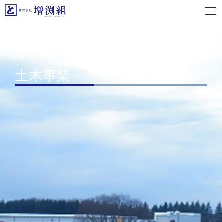
ホーム
>
施工実績
>
土木事業
> 宇都宮駅東駅前広場車道舗装
工事
土木事業