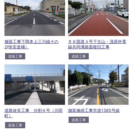
舗装工事下岡本上三川線その
Ｒ６国道４号下古山・茂原外電
2(快安道補）
線共同溝路面復旧工事
道路工事
道路工事
道路改良工事 分割６号（川田
舗装修繕工事市道1385号線
町）
道路工事
道路工事