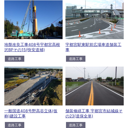
地盤改良工事408号宇都宮高根
宇都宮駅東駅前広場車道舗装工
沢BPその15(快安道補)
事
道路工事
道路工事
一般国道408号野高谷立体(仮
舗装修繕工事 宇都宮市結城線そ
称)建設工事
の23(道保全単)
道路工事
道路工事