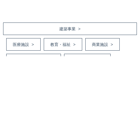
建築事業 >
医療施設 >
教育・福祉 >
商業施設 >
庁舎・オフィスビル >
集合・戸建住宅 >
工場・倉庫・その他 >
土木事業 >
道路工事 >
河川・砂防工事 >