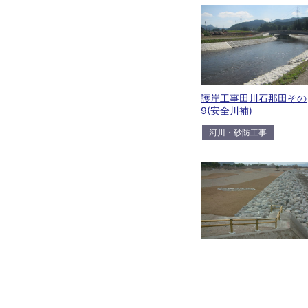
護岸工事田川石那田その
9(安全川補)
河川・砂防工事
瀬尾下流低水護岸工事
河川・砂防工事