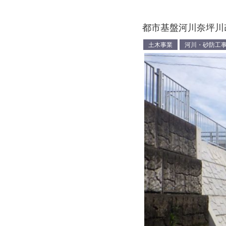
都市基盤河川奈坪川
土木事業
河川・砂防工