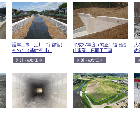
護岸工事 江川（宇都宮）
平成27年度（補正）復旧治
大
その１（基幹河川）
山事業 床固工工事
改
河川・砂防工事
河川・砂防工事
準用河川大久保谷地川バイ
一級河川田川岩曽調整池整
国
パス築造工事（下流部推
備工事その１（浸水重点）
観
進）
河川・砂防工事
河川・砂防工事