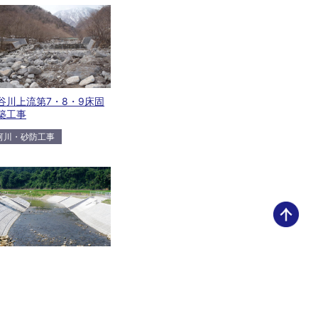
谷川上流第7・8・9床固
築工事
河川・砂防工事
補基幹河川改修工事（景
形成事業推進費）
河川・砂防工事