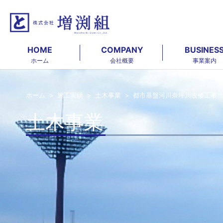
HOME
COMPANY
BUSINES
ホーム
会社概要
事業案内
ホーム
>
施工実績
>
土木事業
> 都市基盤河川奈坪川改修工事
土木事業