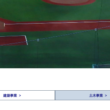
建築事業 >
土木事業 >
>
>
道路工事 >
河川・砂防工事 >
ライフライン工事 >
施設工事 >
造成工事 >
橋梁工事 >