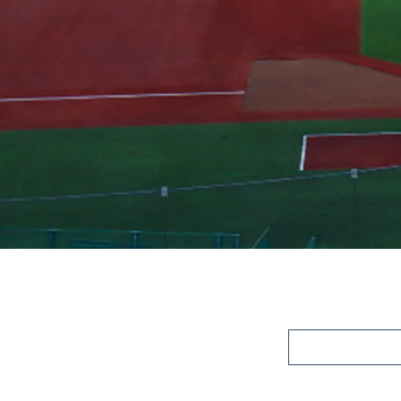
医療施設 >
教育・福祉 >
商業施設 >
庁舎・オフィスビル 
集合・戸建住宅 >
工場・倉庫・その他 